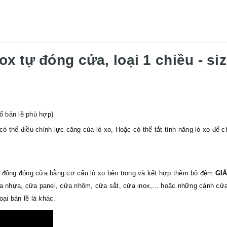
nox tự đóng cửa, loại 1 chiều - s
ố bản lề phù hợp)
 thể điều chỉnh lực căng của lò xo, Hoặc có thể tắt tính năng lò xo để
 động đóng cửa bằng cơ cấu lò xo bên trong và kết hợp thêm bộ đệm
GI
ửa nhựa, cửa panel, cửa nhôm, cửa sắt, cửa inox,... hoặc những cánh cử
oại bản lề lá khác.