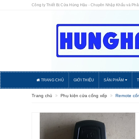
Công ty Thiết Bị Cửa Hùng Hậu - Chuyên Nhập Khẩu và Ph
TRANG CHỦ
GIỚI THIỆU
SẢN PHẨM
Trang chủ
Phụ kiện cửa cổng xếp
Remote cổ