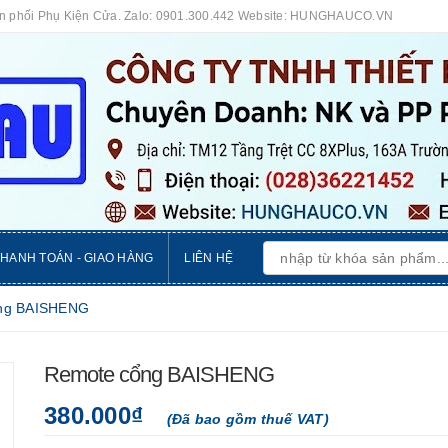
ân phối Phụ Kiện Cửa. Zalo: 0901.300.442 Website: HUNGHAUCO.VN
THANH TOÁN - GIAO HÀNG
LIÊN HỆ
ng BAISHENG
Remote cổng BAISHENG
380.000₫
(Đã bao gồm thuế VAT)