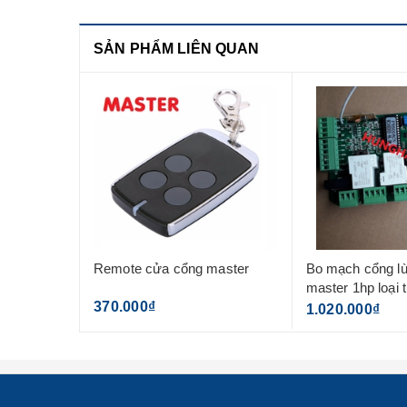
SẢN PHẨM LIÊN QUAN
Remote cửa cổng master
Bo mạch cổng l
master 1hp loại
370.000₫
(không kèm rem
1.020.000₫