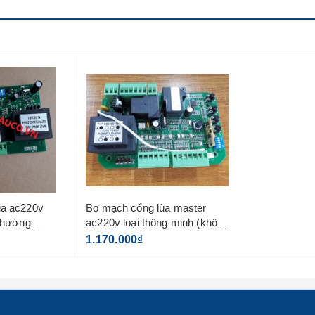
ùa ac220v
Bo mạch cổng lùa master
 thường
ac220v loại thông minh (không
ote)
kèm remote)
1.170.000₫