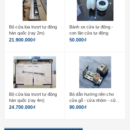
Bánh xe cửa tự động -
Sensor dùng cho cửa tự
con lăn cửa tự động
động - loại tròn
50.000₫
940.000₫
Bộ dẫn hướng nền cho
Sensor mở cửa loại dài
cửa gỗ - cửa nhôm - cửa
(tq)
kính
90.000₫
990.000₫