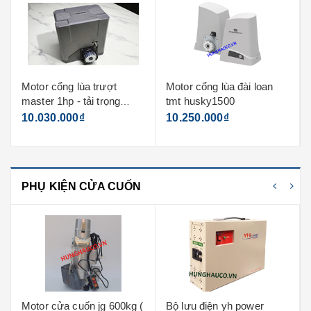
Motor cổng lùa đài loan
Thanh răng truyền động
tmt husky1500
dày 10mm - dài 1m
10.250.000₫
290.000₫
PHỤ KIỆN CỬA CUỐN
Bộ lưu điện yh power
Bo mạch điều khiển motor