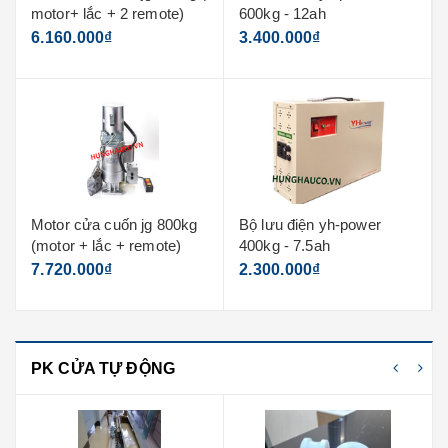
600kg - 12ah
cửa cuốn yh
3.400.000₫
750.000₫
Bộ lưu điện yh-power
Bố thắng từ motor cửa
400kg - 7.5ah
cuốn, motor cửa cổng
2.300.000₫
70.000₫
PK CỬA TỰ ĐỘNG