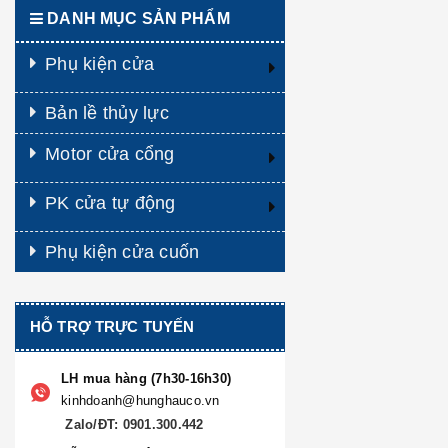
DANH MỤC SẢN PHẨM
Phụ kiện cửa
Bản lề thủy lực
Motor cửa cổng
PK cửa tự động
Phụ kiện cửa cuốn
HỖ TRỢ TRỰC TUYẾN
LH mua hàng (7h30-16h30)
kinhdoanh@hunghauco.vn
Zalo/ĐT: 0901.300.442