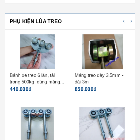
PHỤ KIỆN LÙA TREO
Máng treo dày 3.5mm -
Bánh xe treo 4 lăn, tải
dài 3m
trọng 250kg, dùng máng
3.5mm
850.000₫
260.000₫