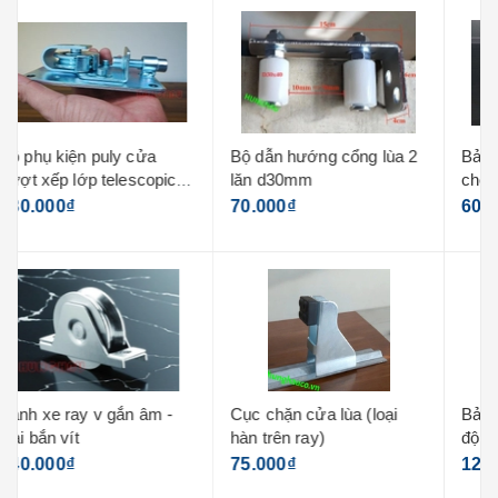
Bộ dẫn hướng cổng lùa 2
Bản lề chân cao - dùng
lăn d30mm
cho cửa lùa cong, cửa lùa
vuông góc
70.000₫
60.000₫
Cục chặn cửa lùa (loại
Bản lề cửa trục xoay 360
hàn trên ray)
độ - tải trọng 70kg (1 trên
+ 1 dưới)
75.000₫
120.000₫