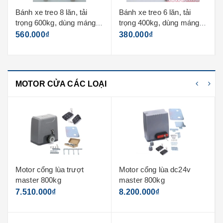
Bánh xe treo 6 lăn, tải
Con lăn đồng thau
trọng 400kg, dùng máng
3.5mm
90.000₫
380.000₫
MOTOR CỬA CÁC LOẠI
Motor cổng lùa dc24v
Motor cổng lùa italia
master 800kg
genius 500kg
8.200.000₫
13.100.000₫