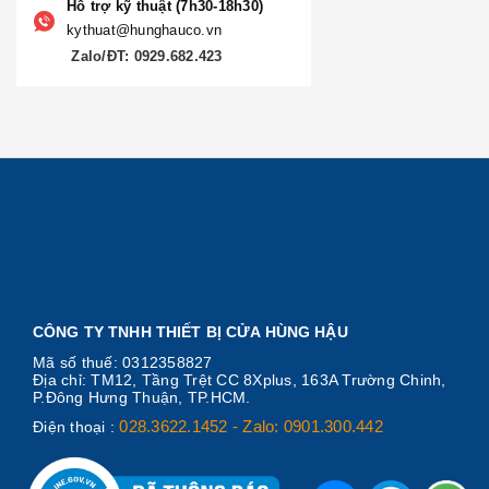
Hỗ trợ kỹ thuật (7h30-18h30)
kythuat@hunghauco.vn
Zalo/ĐT: 0929.682.423
CÔNG TY TNHH THIẾT BỊ CỬA HÙNG HẬU
Mã số thuế: 0312358827
Địa chỉ: TM12, Tầng Trệt CC 8Xplus, 163A Trường Chinh,
P.Đông Hưng Thuận, TP.HCM.
028.3622.1452 - Zalo: 0901.300.442
Điện thoại :